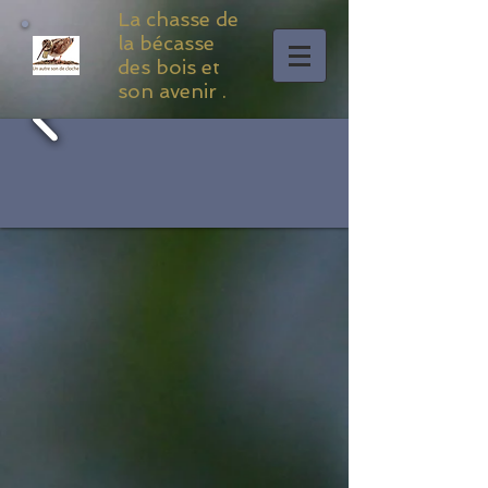
La chasse de
la bécasse
des bois et
son avenir .