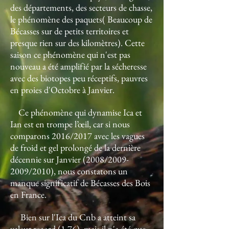
des départements, des secteurs de chasse,
le phénomène des paquets( Beaucoup de
Bécasses sur de petits territoires et
presque rien sur des kilomètres). Cette
saison ce phénomène qui n'est pas
nouveau a été amplifié par la sécheresse
avec des biotopes peu réceptifs, pauvres
en proies d'Octobre à Janvier.
Ce phénomène qui dynamise Ica et
Ian est en trompe l’œil, car si nous
comparons 2016/2017 avec les vagues
de froid et gel prolongé de la dernière
décennie sur Janvier (2008/2009-
2009/2010), nous constatons un
manque significatif de Bécasses des Bois
en France.
Bien sur l'Ica du Cnb a atteint sa
valeur record (1.76), mais il n'a été que