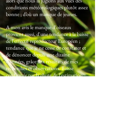
alors que nous la jugions aux vues des
conditions météorologiques plutôt assez
bonne ; d’où un manque de jeunes.
A mon avis le manque d'oiseaux
provient aussi, d'une tendance à la baisse
de l'effectif reproducteur Européen ;
tendance que je ne cesse de constater et
de dénoncer depuis une dizaine
d'années, grâce aux résultats de mes
recherches et observations. Baisse
confirmée par la chute de l'estimation
des prélèvements en France sur les trente
dernières années, qui est quand même
un signal n'incitant pas à l'optimisme.
On peut toujours faire autrement
qu'écouter et croire depuis plus de 10
ans, que la Bécasse des Bois est en bonne
santé avec des effectifs stables ; surtout