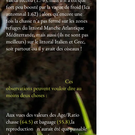
fort peu boosté par la vague de froid (Ica
automnal 1.62) ; alors qu'encore une
fois la chasse n'a pas fermé sur les zones
refuges du littoral Manche Atlantique
Méditerranée, mais aussi (ils ne sont pas
meilleurs) sur le littoral Italien et Grec,
soit partout ou il y avait des oiseaux !
Ces
observations peuvent vouloir dire au
moins deux choses :
Aux vues des valeurs des Age/Ratio
chasse
(64.5)
et baguage
(55.8)
,la
reproduction n'aurait été que passable